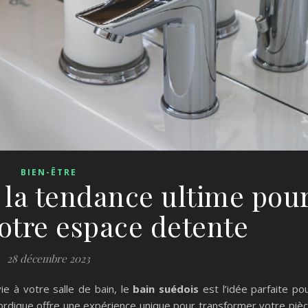
BIEN-ÊTRE
: la tendance ultime pou
otre espace detente
28 décembre 2023
ie à votre salle de bain, le
bain suédois
est l’idée parfaite po
 nordique offre une expérience unique pour transformer votre piè