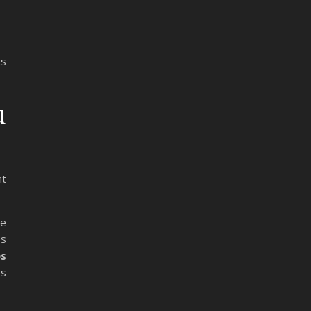
ts
u
nt
ce
es
es
es