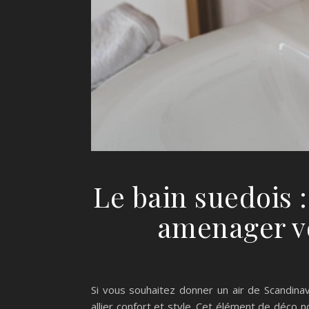
Le bain suedois 
amenager v
Si vous souhaitez donner un air de Scandinav
allier confort et style. Cet élément de déco