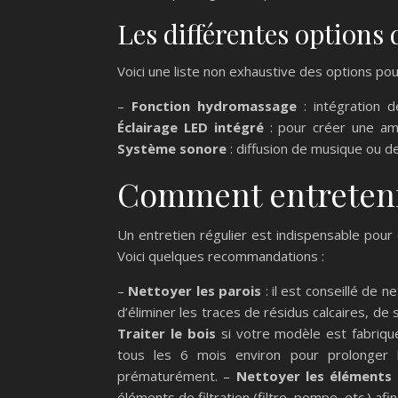
Les différentes options 
Voici une liste non exhaustive des options po
–
Fonction hydromassage
: intégration 
Éclairage LED intégré
: pour créer une amb
Système sonore
: diffusion de musique ou d
Comment entretenir
Un entretien régulier est indispensable pour
Voici quelques recommandations :
–
Nettoyer les parois
: il est conseillé de n
d’éliminer les traces de résidus calcaires, de 
Traiter le bois
si votre modèle est fabriqué
tous les 6 mois environ pour prolonger 
prématurément. –
Nettoyer les éléments d
éléments de filtration (filtre, pompe, etc.) afi