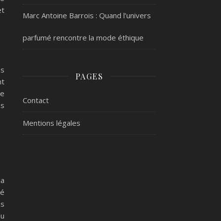
et
Marc Antoine Barrois : Quand l’univers
parfumé rencontre la mode éthique
es
PAGES
nt
se
Contact
es
Mentions légales
la
té
ns
ou