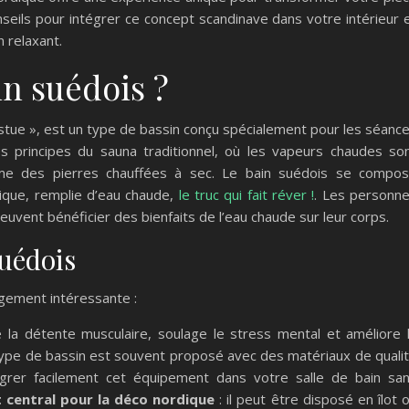
nseils pour intégrer ce concept scandinave dans votre intérieur 
n relaxant.
in suédois ?
dstue », est un type de bassin conçu spécialement pour les séanc
es principes du sauna traditionnel, où les vapeurs chaudes so
me des pierres chauffées à sec. Le bain suédois se compo
ique, remplie d’eau chaude,
le truc qui fait réver !
. Les personn
euvent bénéficier des bienfaits de l’eau chaude sur leur corps.
suédois
gement intéressante :
se la détente musculaire, soulage le stress mental et améliore 
type de bassin est souvent proposé avec des matériaux de quali
égrer facilement cet équipement dans votre salle de bain sa
 central pour la déco nordique
: il peut être disposé en îlot 