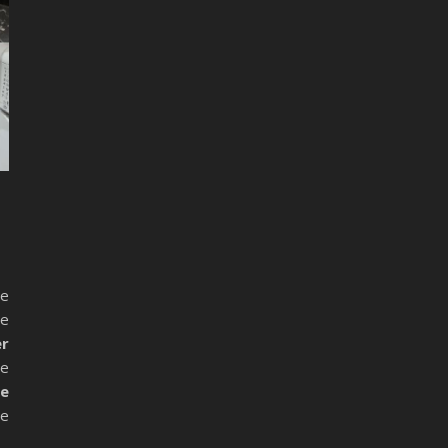
ce
ne
er
Le
Le
ce