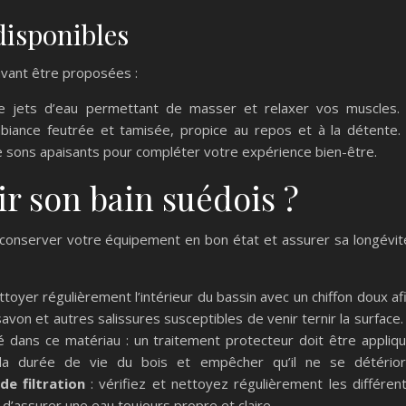
disponibles
uvant être proposées :
de jets d’eau permettant de masser et relaxer vos muscles.
iance feutrée et tamisée, propice au repos et à la détente.
e sons apaisants pour compléter votre expérience bien-être.
 son bain suédois ?
 conserver votre équipement en bon état et assurer sa longévit
ettoyer régulièrement l’intérieur du bassin avec un chiffon doux af
savon et autres salissures susceptibles de venir ternir la surface.
 dans ce matériau : un traitement protecteur doit être appliq
la durée de vie du bois et empêcher qu’il ne se détério
e filtration
: vérifiez et nettoyez régulièrement les différen
n d’assurer une eau toujours propre et claire.