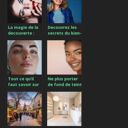
La magie de la
Decouvrez les
decouverte :
secrets du bien-
Lire des blogs
etre grace aux
beaute et bien-
blogs : Une
etre pour
aventure unique
ameliorer sa vie
Tout ce qu’il
Ne plus porter
faut savoir sur
de fond de teint
le brow lift : la
: nos astuces
technique pour
bio pour
des sourcils
sublimer votre
parfaits
peau au naturel