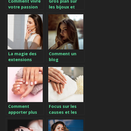
Comment vivre
Gros plan sur
votre passion
les bijoux et
du maquillage
leur importance
au quotidien ?
dans la mode
féminine
La magie des
Comment un
extensions
blog
tapes : une
cosmetique
revolution pour
ameliore votre
votre coiffure
confiance et
votre bien-etre
Comment
Focus sur les
apporter plus
causes et les
d’esthétique à
soins des mains
ses ongles ?
sèches et
abîmées