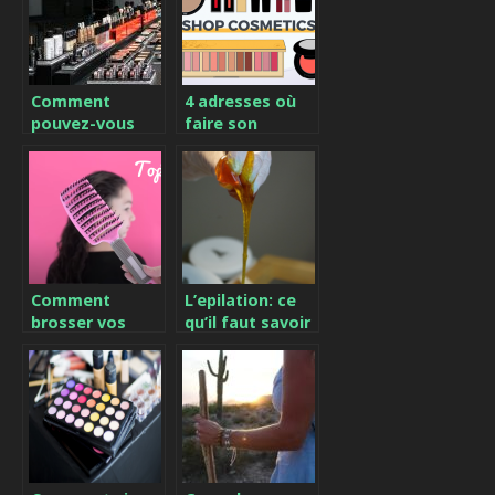
bienfaits pour
les cheveux
Comment
4 adresses où
pouvez-vous
faire son
choisir votre
shopping
salon de
beauté
beauté?
Comment
L’epilation: ce
brosser vos
qu’il faut savoir
cheveux sans
sur le sujet
les abîmer ?