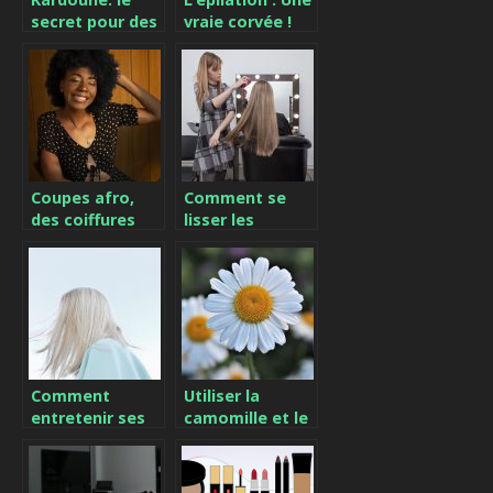
secret pour des
vraie corvée !
cheveux lisses
et doux très
longtemps
Coupes afro,
Comment se
des coiffures
lisser les
femmes &
cheveux ?
hommes
maintenant
tendances
Comment
Utiliser la
entretenir ses
camomille et le
cheveux blonds
citron comme
?
shampoing à
multiples