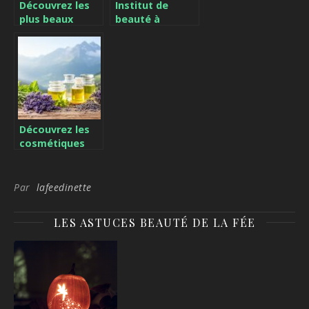
Découvrez les
Institut de
plus beaux
beauté à
marchés de
Villenave
Noël du Var et
d’Ornon
leurs festivités
magiques
Découvrez les
cosmétiques
naturels
artisanaux
fabriqués en
Par
lafeedinette
Savoie
LES ASTUCES BEAUTÉ DE LA FÉE