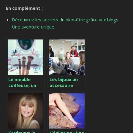
En complément :
Découvrez les secrets du bien-être grâce aux blogs :
Une aventure unique
Le meuble
Les bijoux un
coiffeuse, un
accessoire
coin beauté
d’assurance
dans notre
pour les
chambre à
femmes
coucher
d’affaire
Kardoune: le
L’épilation : Une