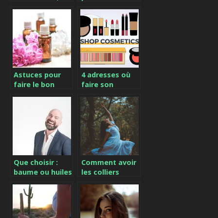
accessoires et
sa peau
produits
indispensables !
Astuces pour
4 adresses où
faire le bon
faire son
choix lors de
shopping
l’achat d’un
beauté
parfum
Que choisir :
Comment avoir
baume ou huiles
les colliers
à barbe ?
arbre de vie ?