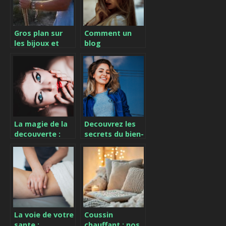
Gros plan sur
Comment un
les bijoux et
blog
leur importance
cosmetique
dans la mode
ameliore votre
féminine
confiance et
votre bien-etre
La magie de la
Decouvrez les
decouverte :
secrets du bien-
Lire des blogs
etre grace aux
beaute et bien-
blogs : Une
etre pour
aventure unique
ameliorer sa vie
La voie de votre
Coussin
sante :
chauffant : nos