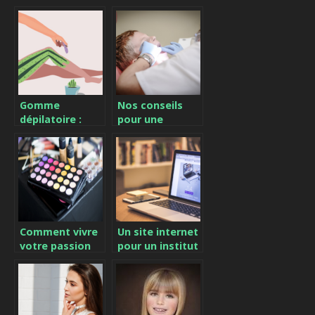
cheveux blonds
sur le sujet
?
Gomme
Nos conseils
dépilatoire :
pour une
utilisation et
meilleure
résultats
hygiène buccale
Comment vivre
Un site internet
votre passion
pour un institut
du maquillage
de beaute :
au quotidien ?
conseils utiles