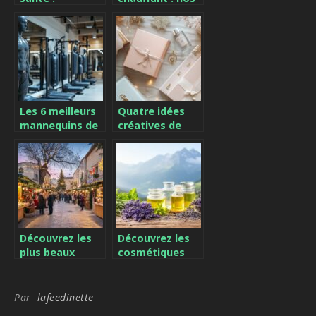
comprendre le
avis et
drainage
comparatifs
lymphatique
pour 2024 – Les
bonnes
pratiques
d’utilisation
Les 6 meilleurs
Quatre idées
mannequins de
créatives de
frappe BOB
cadeaux
pour
personnalisés
perfectionner
pour émerveiller
votre
vos proches
entraînement
en MMA
Découvrez les
Découvrez les
plus beaux
cosmétiques
marchés de
naturels
Noël du Var et
artisanaux
leurs festivités
fabriqués en
Par
lafeedinette
magiques
Savoie