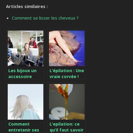
Articles similaires :
Comment se lisser les cheveux ?
Les bijoux un
L’épilation : Une
accessoire
vraie corvée !
d’assurance
pour les
femmes
d’affaire
Comment
L’epilation: ce
entretenir ses
qu’il faut savoir