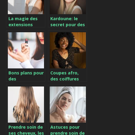
La magie des
Kardoune: le
extensions
secret pour des
tapes : une
cheveux lisses
revolution pour
et doux très
votre coiffure
longtemps
Bons plans pour
Coupes afro,
des
des coiffures
cosmétiques
femmes &
moins chers !
hommes
maintenant
tendances
Prendre soin de
Astuces pour
ses cheveux, les
prendre soin de