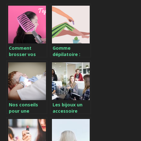
Comment
Gomme
brosser vos
dépilatoire :
cheveux sans
utilisation et
les abîmer ?
résultats
Nos conseils
Les bijoux un
pour une
accessoire
meilleure
d’assurance
hygiène buccale
pour les
femmes
d’affaire