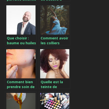
pour marquer
posséder
son union
nécessairement
Que choisir :
Comment avoir
baume ou huiles
les colliers
à barbe ?
arbre de vie ?
Comment bien
Quelle est la
prendre soin de
teinte de
sa peau ?
chocolat
parfaite pour
vous ?