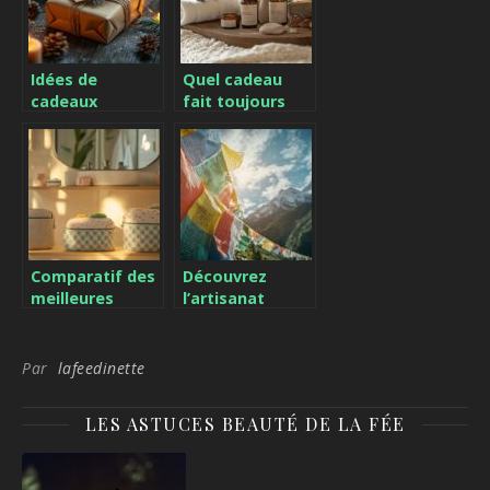
entraînement
en MMA
Idées de
Quel cadeau
cadeaux
fait toujours
personnalisés
plaisir grâce à la
pour Noël qui
personnalisation
surprendront
?
vos proches
Comparatif des
Découvrez
meilleures
l’artisanat
trousses de
tibétain à
toilette pour
travers les
chaque membre
drapeaux de
Par
lafeedinette
de la famille
prières
bouddhistes
LES ASTUCES BEAUTÉ DE LA FÉE