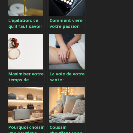
L’epilation: ce
Comment vivre
qu’il faut savoir
votre passion
sur le sujet
du maquillage
au quotidien ?
Maximiser votre
La voie de votre
temps de
sante :
lecture sur les
comprendre le
blogs beaute
drainage
lymphatique
Pourquoi choisir
Coussin