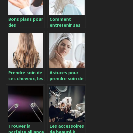
Bons plans pour
Comment
des
entretenir ses
cosmétiques
cheveux blonds
moins chers !
?
Prendre soin de
Astuces pour
ses cheveux, les
prendre soin de
accessoires et
sa peau
produits
indispensables !
Trouver la
Les accessoires
parfaite alliance
de beauté à