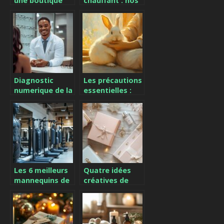
une boutique
chauffant : nos
spécialisée pour
avis et
trouver la
comparatifs
trousse de
pour 2024 – Les
toilette idéale
bonnes
pratiques
d’utilisation
Diagnostic
Les précautions
numerique de la
essentielles :
vue : Comment
comment laver
trouver un
un lapin sans
optometriste
aggraver ses
competent et
problèmes de
fiable aux outils
peau
innovants
Les 6 meilleurs
Quatre idées
mannequins de
créatives de
frappe BOB
cadeaux
pour
personnalisés
perfectionner
pour émerveiller
votre
vos proches