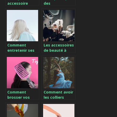
accessoire
des
d’assurance
cosmétiques
pour les
moins chers !
femmes
d’affaire
Comment
Les accessoires
entretenir ses
de beauté à
cheveux blonds
posséder
?
nécessairement
Comment
Comment avoir
brosser vos
les colliers
cheveux sans
arbre de vie ?
les abîmer ?