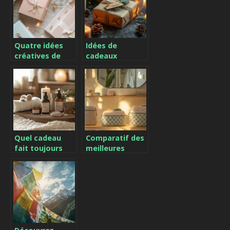
bonnes
votre
pratiques
entraînement
d’utilisation
en MMA
Quatre idées
Idées de
créatives de
cadeaux
cadeaux
personnalisés
personnalisés
pour Noël qui
pour émerveiller
surprendront
vos proches
vos proches
Quel cadeau
Comparatif des
fait toujours
meilleures
plaisir grâce à la
trousses de
personnalisation
toilette pour
?
chaque membre
de la famille