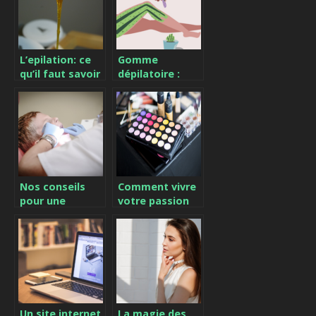
L’epilation: ce
Gomme
qu’il faut savoir
dépilatoire :
sur le sujet
utilisation et
résultats
Nos conseils
Comment vivre
pour une
votre passion
meilleure
du maquillage
hygiène buccale
au quotidien ?
Un site internet
La magie des