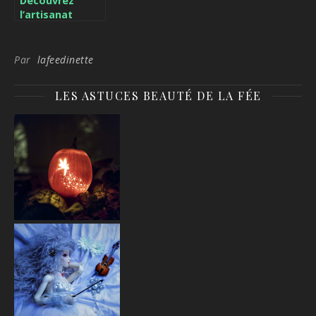
Découvrez
l’artisanat
tibétain à
travers les
drapeaux de
Par
lafeedinette
prières
bouddhistes
LES ASTUCES BEAUTÉ DE LA FÉE