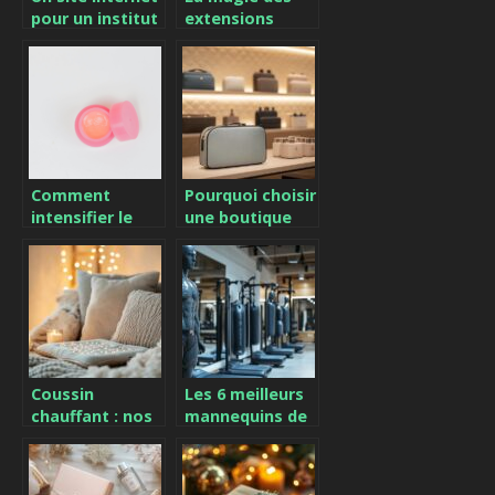
pour un institut
extensions
de beaute :
tapes : une
conseils utiles
revolution pour
votre coiffure
Comment
Pourquoi choisir
intensifier le
une boutique
bronzage ?
spécialisée pour
trouver la
trousse de
toilette idéale
Coussin
Les 6 meilleurs
chauffant : nos
mannequins de
avis et
frappe BOB
comparatifs
pour
pour 2024 – Les
perfectionner