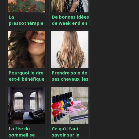
La
De bonnes idées
pressothérapie
de week end en
un traitement
amoureux.
qui fonctionne,
essayez-le
Pourquoi le rire
Prendre soin de
est-il bénéfique
ses cheveux, les
?
accessoires et
produits
indispensables !
La fée du
Ce qu’il faut
sommeil se
savoir sur la