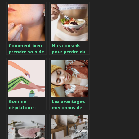
trouve dans nos
manucure
couvertures
pédicure
Comment bien
Nos conseils
prendre soin de
pour perdre du
sa peau ?
poids!
Gomme
Les avantages
dépilatoire :
meconnus de
utilisation et
suivre
résultats
regulierement
un blog beaute