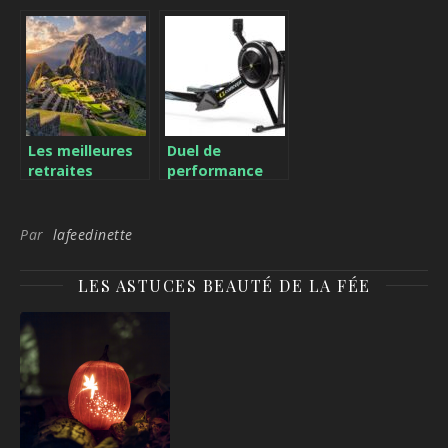
personnel pour
aux pieds au
votre creativite
travail : de la
au quotidien
chaussette a la
position
ergonomique
Les meilleures
Duel de
retraites
performance
spirituelles au
entre le
Pérou : Tout
Concept 2 et le
pour la sérénité
Merach
Par
lafeedinette
– Comment
Novarow R50
transformer
LES ASTUCES BEAUTÉ DE LA FÉE
votre vie après
la retraite