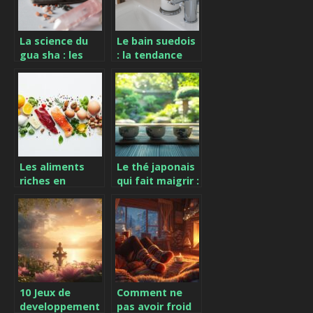
La science du
Le bain suedois
gua sha : les
: la tendance
principes
ultime pour
fondamentaux
amenager votre
derriere cette
espace detente
methode
ancestrale
Les aliments
Le thé japonais
riches en
qui fait maigrir :
protéines pour
mythes et
une meilleure
vérités sur le
santé
sencha
10 Jeux de
Comment ne
developpement
pas avoir froid